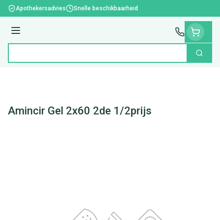
Ga naar de inhoud
Apothekersadvies
Snelle beschikbaarheid
Menu
Zoek
Product, merk, categorie...
Amincir Gel 2x60 2de 1/2prijs