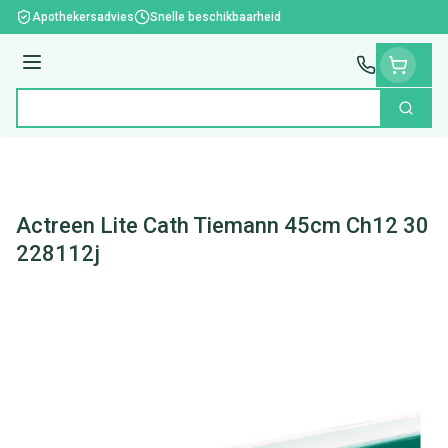
Ga naar de inhoud
Apothekersadvies
Snelle beschikbaarheid
Menu
Zoek
Product, merk, categorie...
Actreen Lite Cath Tiemann 45cm Ch12 30
228112j