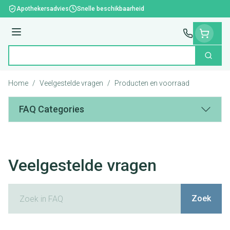
Ga naar de inhoud
Apothekersadvies
Snelle beschikbaarheid
Menu
Zoek
Product, merk, categorie...
Home
/
Veelgestelde vragen
/
Producten en voorraad
FAQ Categories
Veelgestelde vragen
Zoek
Zoek