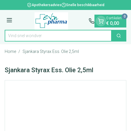
Dia 1 van 1
Ga naar de inhoud
Apothekersadvies
Snelle beschikbaarheid
0
0 artikelen
Menu
€ 0,00
Vind snel
Zoek
Product, merk, categorie...
Home
/
Sjankara Styrax Ess. Olie 2,5ml
Sjankara Styrax Ess. Olie 2,5ml