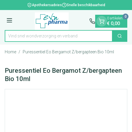
Dia 1 van 1
Ga naar de inhoud
Apothekersadvies
Snelle beschikbaarheid
0
0 artikelen
Menu
€ 0,00
Vind snel wondverzorging en verband
Zoek
Product, merk, categorie...
Home
/
Puressentiel Eo Bergamot Z/bergapteen Bio 10ml
Puressentiel Eo Bergamot Z/bergapteen
Bio 10ml