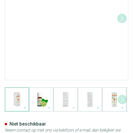
View larger image
View larger image
View larger image
View larger image
View lar
Puressentiel Eo Bergamot Z/b
Niet beschikbaar
Neem contact op met ons via telefoon of e-mail, dan bekijken we