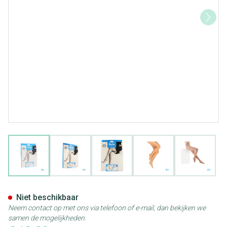
View larger image
View larger image
View larger image
View larger image
View lar
Botalux 40 Panty Steun Ch N6
Niet beschikbaar
Neem contact op met ons via telefoon of e-mail, dan bekijken we
samen de mogelijkheden.