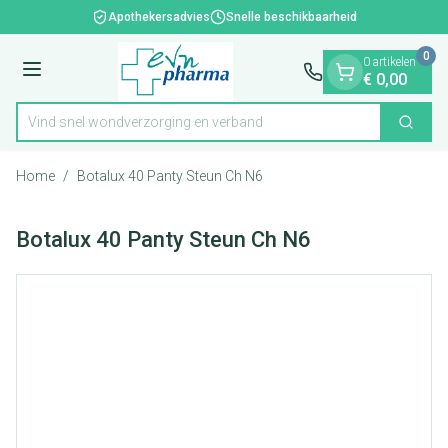
Dia 1 van 1
Ga naar de inhoud
Apothekersadvies
Snelle beschikbaarheid
0
0 artikelen
Menu
€ 0,00
Vind snel wondverzorging en verba
Zoek
Product, merk, categorie...
Home
/
Botalux 40 Panty Steun Ch N6
Botalux 40 Panty Steun Ch N6