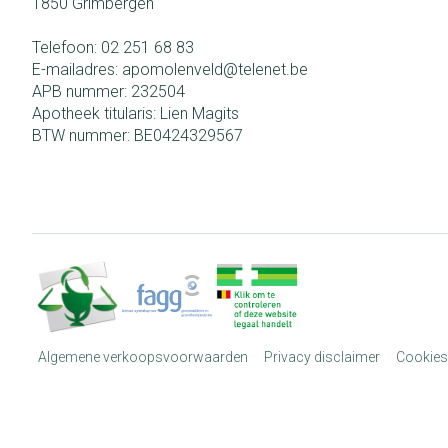
1850
Grimbergen
Telefoon:
02 251 68 83
E-mailadres:
apomolenveld@
telenet.be
APB nummer:
232504
Apotheek titularis:
Lien Magits
BTW nummer:
BE0424329567
Algemene verkoopsvoorwaarden
Privacy disclaimer
Cookies