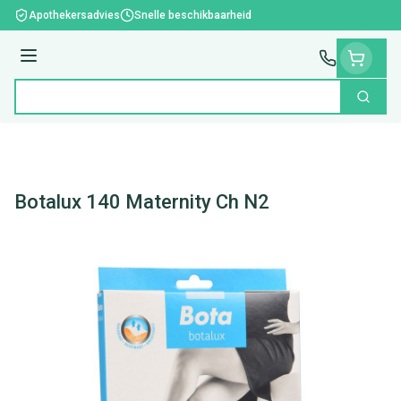
Ga naar de inhoud
Apothekersadvies
Snelle beschikbaarheid
Menu
Zoek
Product, merk, categorie...
Botalux 140 Maternity Ch N2