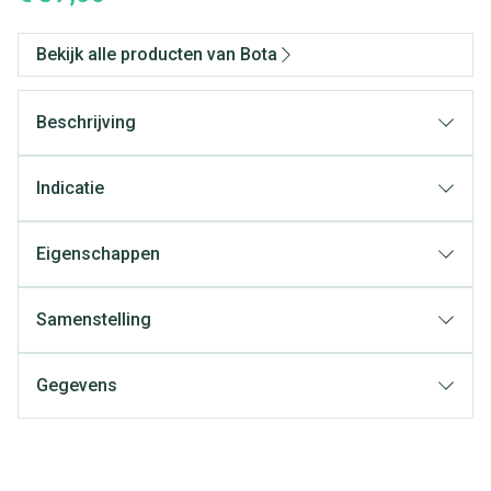
Bekijk alle producten van Bota
Beschrijving
Indicatie
Eigenschappen
Anatomische pasvorm, in zeer stevige, huidvriendelijke
elastische stof
Samenstelling
Gegevens
CNK
1042985
Organisaties
Bota