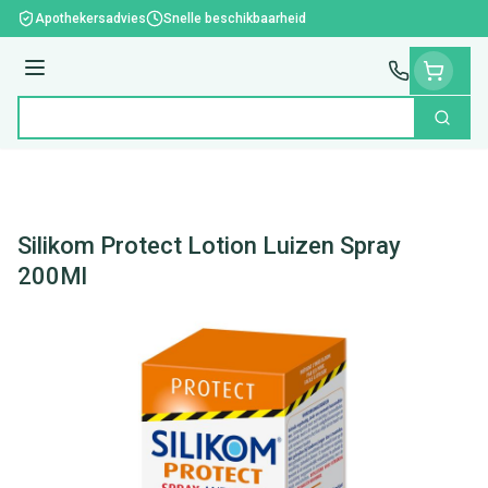
Ga naar de inhoud
Apothekersadvies
Snelle beschikbaarheid
Menu
Zoek
Product, merk, categorie...
Silikom Protect Lotion Luizen Spray
200Ml