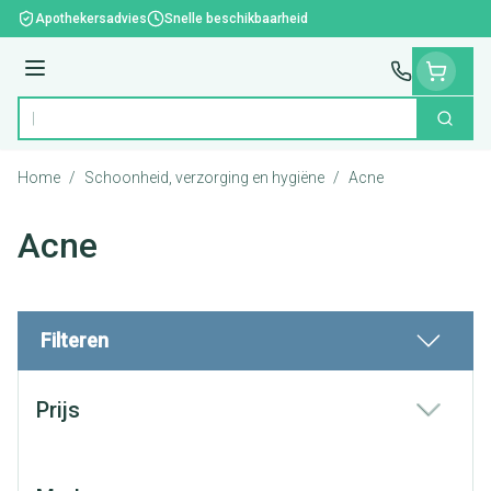
Ga naar de inhoud
Apothekersadvies
Snelle beschikbaarheid
Menu
Zoek
Product, merk, categorie...
Home
/
Schoonheid, verzorging en hygiëne
/
Acne
Acne
Filteren
Doorgaan naar productlijst
Prijs
filter