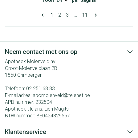
Toon
per pagina
Pagina's
U lees momenteel pagina
Pagina
Pagina
Pagina
1
2
3
...
11
Neem contact met ons op
Apotheek Molenveld nv
Groot-Molenveldlaan 2B
1850
Grimbergen
Telefoon:
02 251 68 83
E-mailadres:
apomolenveld@
telenet.be
APB nummer:
232504
Apotheek titularis:
Lien Magits
BTW nummer:
BE0424329567
Klantenservice