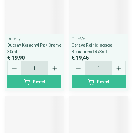
Ducray
CeraVe
Ducray Keracnyl Pp+ Creme
Cerave Reinigingsgel
30ml
Schuimend 473ml
€ 19,90
€ 19,45
Aantal
Aantal
Bestel
Bestel