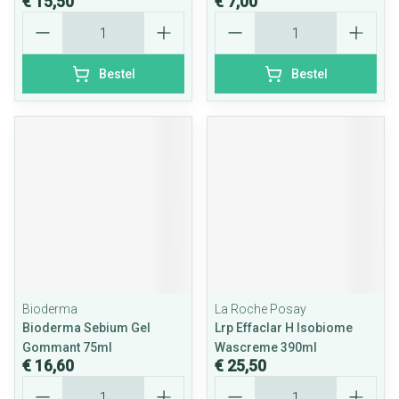
€ 15,50
€ 7,00
Aantal
Aantal
Bestel
Bestel
Bioderma
La Roche Posay
Bioderma Sebium Gel
Lrp Effaclar H Isobiome
Gommant 75ml
Wascreme 390ml
€ 16,60
€ 25,50
Aantal
Aantal