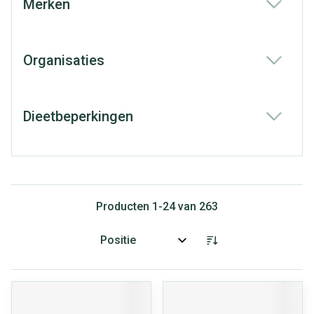
Merken
filter
Organisaties
filter
Dieetbeperkingen
filter
Producten
1
-
24
van
263
Sorteer op: