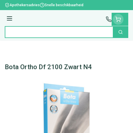
Ga naar de inhoud
Apothekersadvies
Snelle beschikbaarheid
Menu
Zoek
Product, merk, categorie...
Bota Ortho Df 2100 Zwart N4