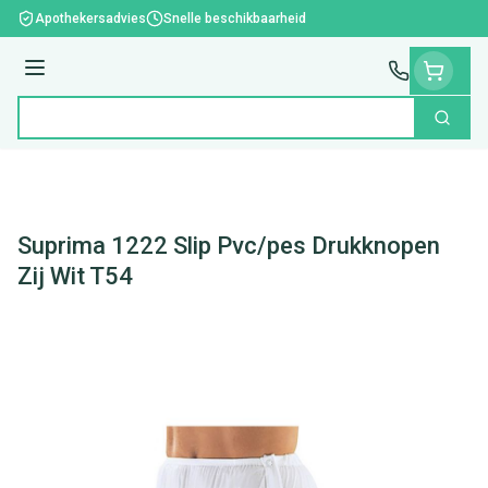
Ga naar de inhoud
Apothekersadvies
Snelle beschikbaarheid
Menu
Zoek
Product, merk, categorie...
Suprima 1222 Slip Pvc/pes Drukknopen
Zij Wit T54