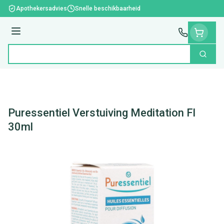
Ga naar de inhoud
Apothekersadvies
Snelle beschikbaarheid
Menu
Zoek
Product, merk, categorie...
Puressentiel Verstuiving Meditation Fl
30ml