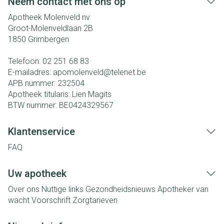
Neem contact met ons op
Apotheek Molenveld nv
Groot-Molenveldlaan 2B
1850
Grimbergen
Telefoon:
02 251 68 83
E-mailadres:
apomolenveld@
telenet.be
APB nummer:
232504
Apotheek titularis:
Lien Magits
BTW nummer:
BE0424329567
Klantenservice
FAQ
Uw apotheek
Over ons
Nuttige links
Gezondheidsnieuws
Apotheker van
wacht
Voorschrift
Zorgtarieven