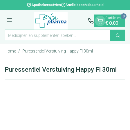
Dia 1 van 1
Ga naar de inhoud
Apothekersadvies
Snelle beschikbaarheid
0
0 artikelen
Menu
€ 0,00
Medicijnen en supplementen zoeken...
Zoek
Product, merk, categorie...
Home
/
Puressentiel Verstuiving Happy Fl 30ml
Puressentiel Verstuiving Happy Fl 30ml