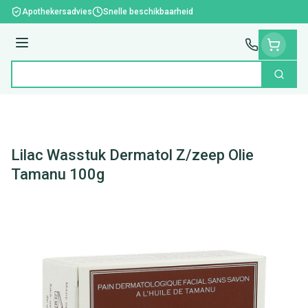
Ga naar de inhoud
Apothekersadvies
Snelle beschikbaarheid
Menu
Zoek
Product, merk, categorie...
Lilac Wasstuk Dermatol Z/zeep Olie
Tamanu 100g