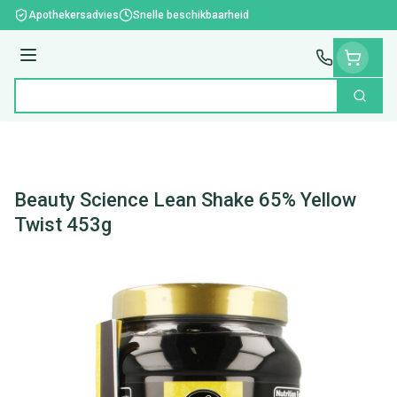
Ga naar de inhoud
Apothekersadvies
Snelle beschikbaarheid
Menu
Zoek
Product, merk, categorie...
Beauty Science Lean Shake 65% Yellow
Twist 453g