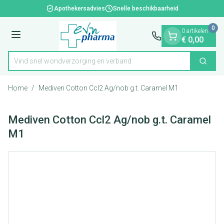
Dia 1 van 1
Ga naar de inhoud
Apothekersadvies
Snelle beschikbaarheid
0
0 artikelen
Menu
€ 0,00
Vind snel wondverzorging en verband
Zoek
Product, merk, categorie...
Home
/
Mediven Cotton Ccl2 Ag/nob g.t. Caramel M1
Mediven Cotton Ccl2 Ag/nob g.t. Caramel
M1