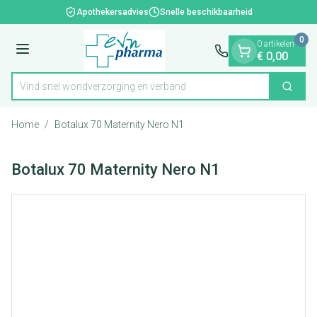
Dia 1 van 1
Ga naar de inhoud
Apothekersadvies
Snelle beschikbaarheid
0
0 artikelen
Menu
€ 0,00
Vind snel wondverzorging en verband
Zoek
Product, merk, categorie...
Home
/
Botalux 70 Maternity Nero N1
Botalux 70 Maternity Nero N1