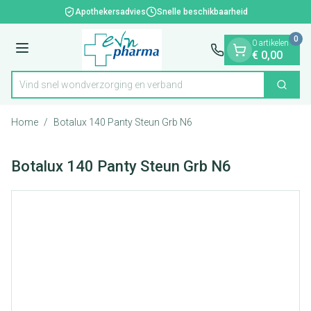
Dia 1 van 1
Ga naar de inhoud
Apothekersadvies
Snelle beschikbaarheid
0
0 artikelen
Menu
€ 0,00
Vind snel wondverzorging en verband
Zoek
Product, merk, categorie...
Home
/
Botalux 140 Panty Steun Grb N6
Botalux 140 Panty Steun Grb N6