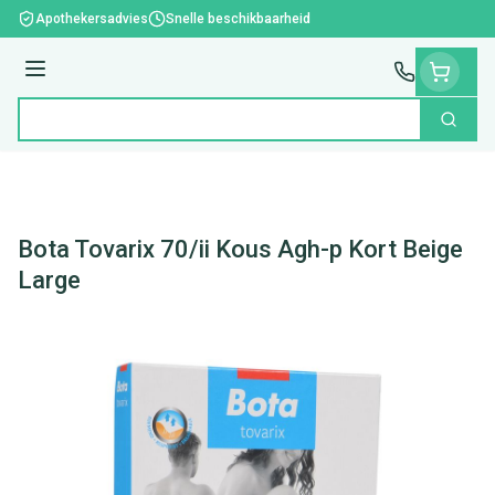
Ga naar de inhoud
Apothekersadvies
Snelle beschikbaarheid
Menu
Zoek
Product, merk, categorie...
Bota Tovarix 70/ii Kous Agh-p Kort Beige
Large