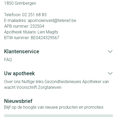
1850
Grimbergen
Telefoon:
02 251 68 83
E-mailadres:
apomolenveld@
telenet.be
APB nummer:
232504
Apotheek titularis:
Lien Magits
BTW nummer:
BE0424329567
Klantenservice
FAQ
Uw apotheek
Over ons
Nuttige links
Gezondheidsnieuws
Apotheker van
wacht
Voorschrift
Zorgtarieven
Nieuwsbrief
Blijf op de hoogte van nieuwe producten en promoties
E-mail adres