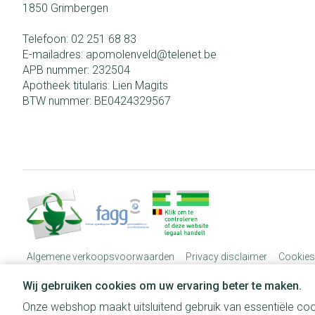
1850
Grimbergen
Telefoon:
02 251 68 83
E-mailadres:
apomolenveld@
telenet.be
APB nummer:
232504
Apotheek titularis:
Lien Magits
BTW nummer:
BE0424329567
Algemene verkoopsvoorwaarden
Privacy disclaimer
Cookies
Wij gebruiken cookies om uw ervaring beter te maken.
Onze webshop maakt uitsluitend gebruik van essentiële coo