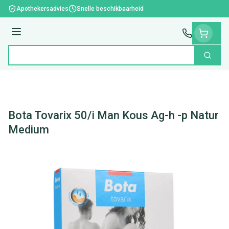
Ga naar de inhoud
Apothekersadvies
Snelle beschikbaarheid
Menu
Zoek
Product, merk, categorie...
Bota Tovarix 50/i Man Kous Ag-h -p Natur
Medium