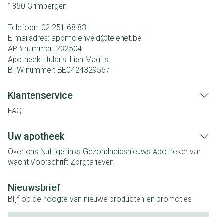
1850
Grimbergen
Telefoon:
02 251 68 83
E-mailadres:
apomolenveld@
telenet.be
APB nummer:
232504
Apotheek titularis:
Lien Magits
BTW nummer:
BE0424329567
Klantenservice
FAQ
Uw apotheek
Over ons
Nuttige links
Gezondheidsnieuws
Apotheker van
wacht
Voorschrift
Zorgtarieven
Nieuwsbrief
Blijf op de hoogte van nieuwe producten en promoties
E-mail adres