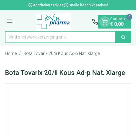
Dia 1 van 1
Ga naar de inhoud
Apothekersadvies
Snelle beschikbaarheid
0
0 artikelen
Menu
€ 0,00
Vind snel wondverzorg
Zoek
Product, merk, categorie...
Home
/
Bota Tovarix 20/ii Kous Ad-p Nat. Xlarge
Bota Tovarix 20/ii Kous Ad-p Nat. Xlarge