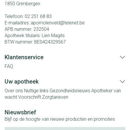
1850
Grimbergen
Telefoon:
02 251 68 83
E-mailadres:
apomolenveld@
telenet.be
APB nummer:
232504
Apotheek titularis:
Lien Magits
BTW nummer:
BE0424329567
Klantenservice
FAQ
Uw apotheek
Over ons
Nuttige links
Gezondheidsnieuws
Apotheker van
wacht
Voorschrift
Zorgtarieven
Nieuwsbrief
Blijf op de hoogte van nieuwe producten en promoties
E-mail adres