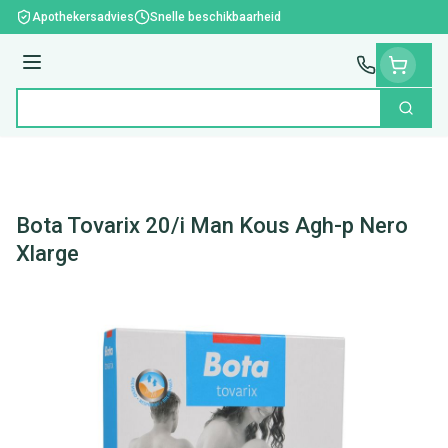
Ga naar de inhoud
Apothekersadvies
Snelle beschikbaarheid
Menu
Zoek
Product, merk, categorie...
Bota Tovarix 20/i Man Kous Agh-p Nero
Xlarge