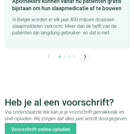
Apothekers kunnen vanaf nu patiënten gratis
bijstaan om hun slaapmedicatie af te bouwen
In België worden er elk jaar 400 miljoen dosissen
slaapmiddelen verkocht. Meer dan de helft van de
patiënten zijn langdurig gebruiker- en dat is niet
zonder gevolgen. Daarom start de minister van
Volksgezondheid met een nieuw traject waarbij
apothekers hun patiënten, op voorschrift van de
huisarts, kunnen begeleiden om hun afhankelijkheid
van dergelijke medicatie af te bouwen.
Heb je al een voorschrift?
Via onderstaande link kan je je voorschrift gemakkelijk en
snel opladen. Wij zorgen dat alles juist wordt doorgegeven.
Voorschrift online opladen