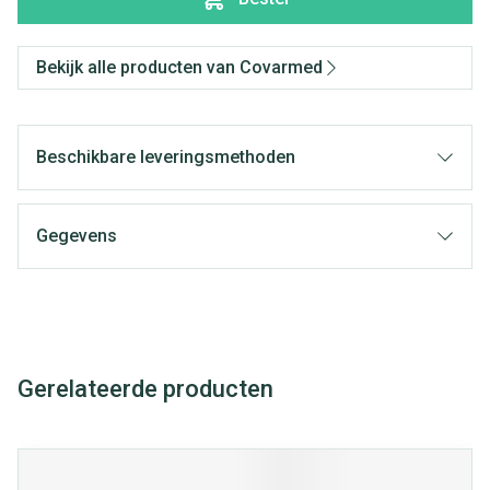
Bekijk alle producten van Covarmed
Beschikbare leveringsmethoden
Gegevens
Gerelateerde producten
Navigeren door de elementen van de carrousel is mogelijk met
Druk om carrousel over te slaan
Druk op om naar carrouselnavigatie te gaan