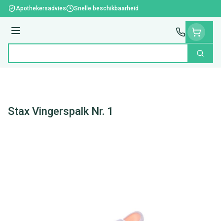
Ga naar de inhoud
Apothekersadvies
Snelle beschikbaarheid
Menu
Zoek
Product, merk, categorie...
Stax Vingerspalk Nr. 1