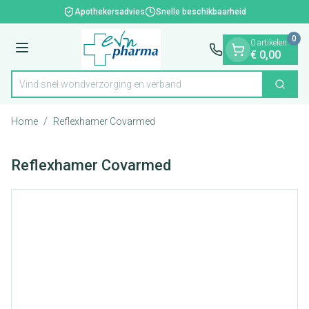
Dia 1 van 1
Ga naar de inhoud
Apothekersadvies
Snelle beschikbaarheid
0
0 artikelen
Menu
€ 0,00
Vind snel wondverzorging en verband
Zoek
Product, merk, categorie...
Home
/
Reflexhamer Covarmed
Reflexhamer Covarmed