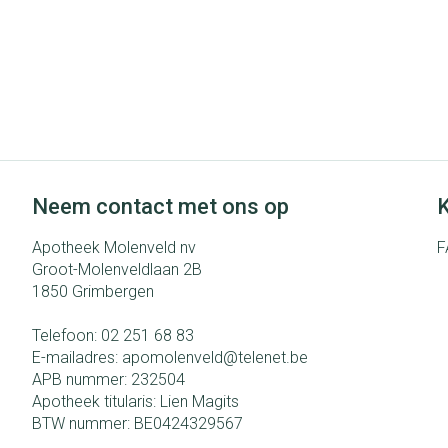
Neem contact met ons op
K
Apotheek Molenveld nv
F
Groot-Molenveldlaan 2B
1850
Grimbergen
Telefoon:
02 251 68 83
E-mailadres:
apomolenveld@
telenet.be
APB nummer:
232504
Apotheek titularis:
Lien Magits
BTW nummer:
BE0424329567