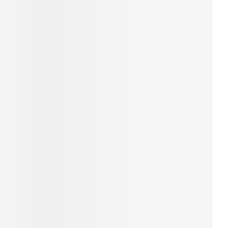
rende
Parfums en
geurproducten
CBD