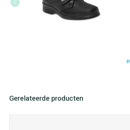
Vitaliteit 50+
Toon submenu voor Vitaliteit 5
Thuiszorg
Huid
Plantaardige ol
Nagels en hoe
Natuur geneeskunde
Mond
Toon submenu voor Natuur gen
Batterijen
Ontsmetten en 
Thuiszorg en EHBO
Droge mond
Toebehoren
Schimmels
Spijsvertering
Toon submenu voor Thuiszorg 
Elektrische tan
Steriel materiaa
Koortsblaasjes -
Dieren en insecten
Interdentaal - fl
Toon submenu voor Dieren en i
Jeuk
Vacht, huid of 
Kunstgebit
Geneesmiddelen
Toon submenu voor Geneesmid
Toon meer
Gerelateerde producten
Voeten en ben
Aerosoltherapi
Zware benen
zuurstof
Droge voeten, e
Tabletten
Navigeren door de elementen van de carrousel is mogelijk m
Druk om carrousel over te slaan
Druk op om naar carrouselnavigatie te gaan
Aerosol toestel
Blaren
Creme, gel en s
Aerosol access