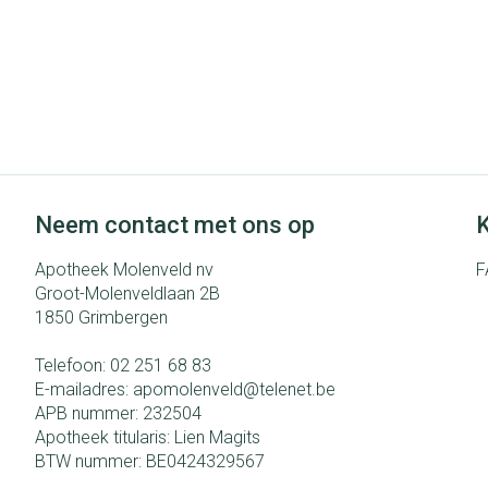
Neem contact met ons op
K
Apotheek Molenveld nv
F
Groot-Molenveldlaan 2B
1850
Grimbergen
Telefoon:
02 251 68 83
E-mailadres:
apomolenveld@
telenet.be
APB nummer:
232504
Apotheek titularis:
Lien Magits
BTW nummer:
BE0424329567