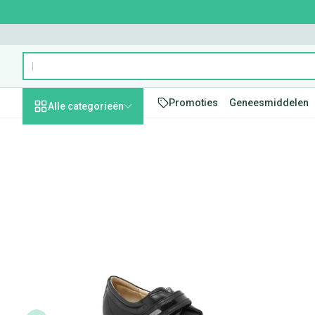
Ga naar de inhoud
Product, merk, categorie...
Promoties
Geneesmiddelen
Alle categorieën
Promoties
Schoonheid,
Haar en Hoofd
Afslanken
Zwangerschap
Geheugen
Aromatherapie
Lenzen en brill
Insecten
Maag darm ste
Podartis Velcrone Schoen 
verzorging en hygiëne
Toon submenu voor Schoonheid,
Kammen - ontw
Maaltijdvervang
Zwangerschapsl
Verstuiver
Lensproducten
Verzorging inse
Maagzuur
Dieet, voeding en
Seksualiteit
Beschadigd haa
Eetlustremmer
Borstvoeding
Essentiële oliën
Brillen
Anti insecten
Lever, galblaas
vitamines
hoofdirritatie
Toon submenu voor Dieet, voed
Platte buik
Lichaamsverzor
Complex - comb
Teken tang of p
Braken
Styling - spray &
Vetverbranders
Vitamines en s
Laxeermiddelen
Zwangerschap en
Zware benen
kinderen
Verzorging
Toon submenu voor Zwangersch
Toon meer
Toon meer
Toon meer
Oligo-element
Honden
Toon meer