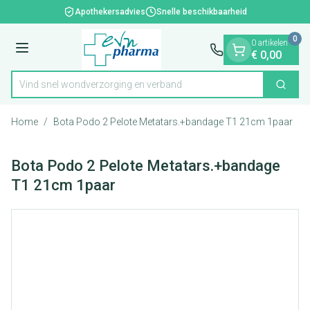
Dia 1 van 1
Ga naar de inhoud
Apothekersadvies
Snelle beschikbaarheid
0
0 artikelen
Menu
€ 0,00
Vind snel wondverzorging en verband
Zoek
Product, merk, categorie...
Home
/
Bota Podo 2 Pelote Metatars.+bandage T1 21cm 1paar
Bota Podo 2 Pelote Metatars.+bandage
T1 21cm 1paar