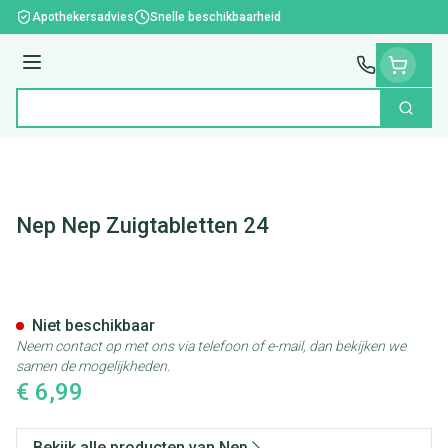
Ga naar de inhoud
Apothekersadvies
Snelle beschikbaarheid
Menu
Zoek
Product, merk, categorie...
Nep Nep Zuigtabletten 24
Nep Nep Zuigtabletten 24
Niet beschikbaar
Neem contact op met ons via telefoon of e-mail, dan bekijken we
samen de mogelijkheden.
€ 6,99
Bekijk alle producten van Nep