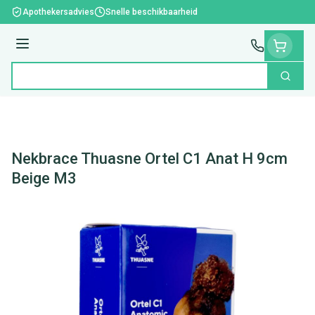
Ga naar de inhoud
Apothekersadvies
Snelle beschikbaarheid
Menu
Zoek
Product, merk, categorie...
Nekbrace Thuasne Ortel C1 Anat H 9cm
Beige M3