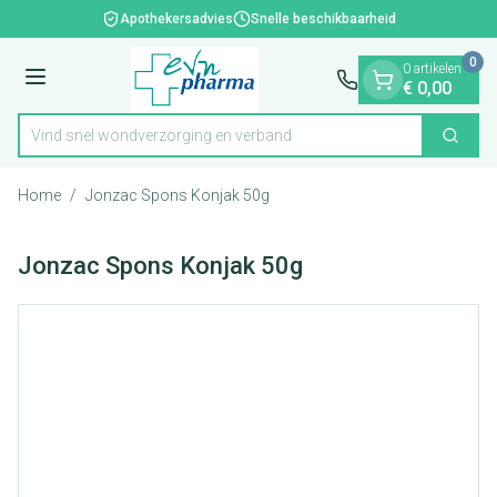
Dia 1 van 1
Ga naar de inhoud
Apothekersadvies
Snelle beschikbaarheid
0
0 artikelen
Menu
€ 0,00
Vind snel wondverzorging en verband
Zoek
Product, merk, categorie...
Home
/
Jonzac Spons Konjak 50g
Jonzac Spons Konjak 50g