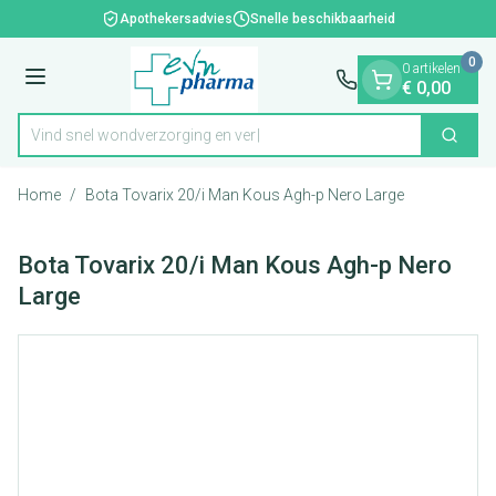
Dia 1 van 1
Ga naar de inhoud
Apothekersadvies
Snelle beschikbaarheid
0
0 artikelen
Menu
€ 0,00
Vind snel wondverzorging
Zoek
Product, merk, categorie...
Home
/
Bota Tovarix 20/i Man Kous Agh-p Nero Large
Bota Tovarix 20/i Man Kous Agh-p Nero
Large