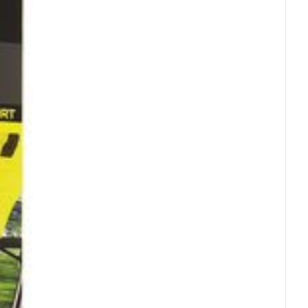
rende
Parfums en
geurproducten
CBD