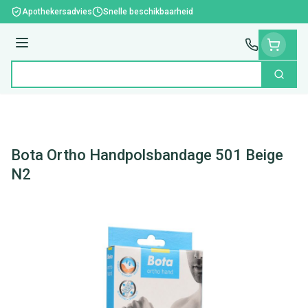
Ga naar de inhoud
Apothekersadvies
Snelle beschikbaarheid
Menu
Zoek
Product, merk, categorie...
Bota Ortho Handpolsbandage 501 Beige
N2