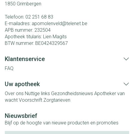
1850
Grimbergen
Telefoon:
02 251 68 83
E-mailadres:
apomolenveld@
telenet.be
APB nummer:
232504
Apotheek titularis:
Lien Magits
BTW nummer:
BE0424329567
Klantenservice
FAQ
Uw apotheek
Over ons
Nuttige links
Gezondheidsnieuws
Apotheker van
wacht
Voorschrift
Zorgtarieven
Nieuwsbrief
Blijf op de hoogte van nieuwe producten en promoties
E-mail adres