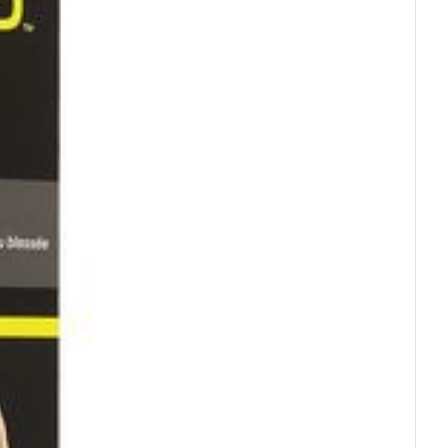
rende
Parfums en
geurproducten
CBD