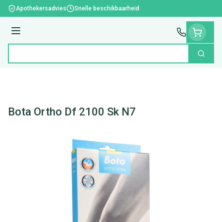
Ga naar de inhoud
Apothekersadvies
Snelle beschikbaarheid
Menu
Zoek
Product, merk, categorie...
Bota Ortho Df 2100 Sk N7