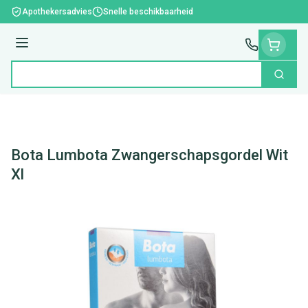
Ga naar de inhoud
Apothekersadvies
Snelle beschikbaarheid
Menu
Zoek
Product, merk, categorie...
Bota Lumbota Zwangerschapsgordel Wit
Xl