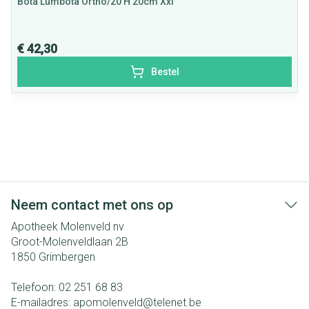
Bota Lumbota Ortho/20 H 20cm Xxl
€ 42,30
Bestel
Neem contact met ons op
Apotheek Molenveld nv
Groot-Molenveldlaan 2B
1850
Grimbergen
Telefoon:
02 251 68 83
E-mailadres:
apomolenveld@
telenet.be