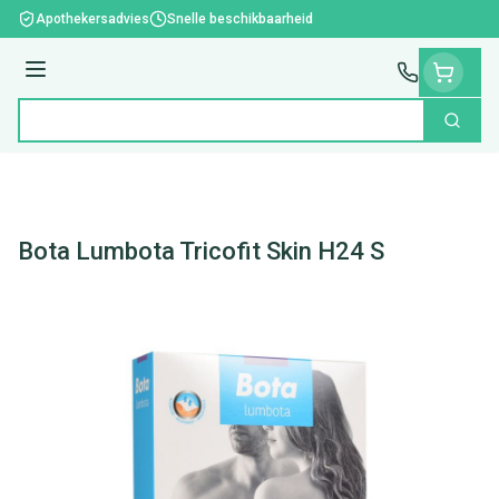
Ga naar de inhoud
Apothekersadvies
Snelle beschikbaarheid
Menu
Zoek
Product, merk, categorie...
Bota Lumbota Tricofit Skin H24 S