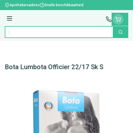
Ga naar de inhoud
Apothekersadvies
Snelle beschikbaarheid
Menu
Zoek
Product, merk, categorie...
Bota Lumbota Officier 22/17 Sk S