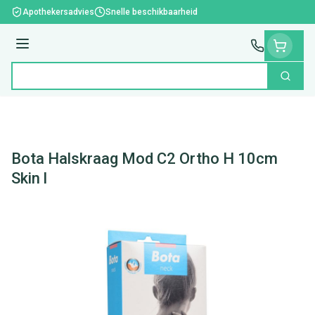
Ga naar de inhoud
Apothekersadvies
Snelle beschikbaarheid
Menu
Zoek
Product, merk, categorie...
Bota Halskraag Mod C2 Ortho H 10cm
Skin l