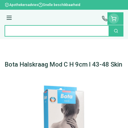
Ga naar de inhoud
Apothekersadvies
Snelle beschikbaarheid
Menu
Zoek
Product, merk, categorie...
Bota Halskraag Mod C H 9cm l 43-48 Skin