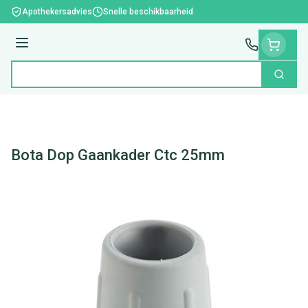
Ga naar de inhoud
Apothekersadvies
Snelle beschikbaarheid
Menu
Zoek
Product, merk, categorie...
Bota Dop Gaankader Ctc 25mm