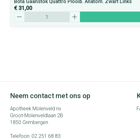
Bota Gaanstok Quattro Plooib. Anatom. Zwart Links
€ 31,00
Aantal
Neem contact met ons op
K
Apotheek Molenveld nv
F
Groot-Molenveldlaan 2B
1850
Grimbergen
Telefoon:
02 251 68 83