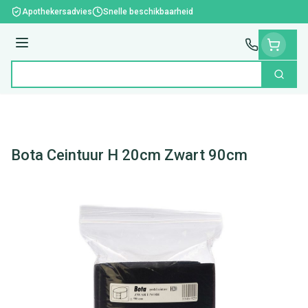
Ga naar de inhoud
Apothekersadvies
Snelle beschikbaarheid
Menu
Zoek
Product, merk, categorie...
Bota Ceintuur H 20cm Zwart 90cm