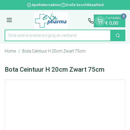
Dia 1 van 1
Ga naar de inhoud
Apothekersadvies
Snelle beschikbaarheid
0
0 artikelen
Menu
€ 0,00
Vind snel wondverzorging en verband
Zoek
Product, merk, categorie...
Home
/
Bota Ceintuur H 20cm Zwart 75cm
Bota Ceintuur H 20cm Zwart 75cm