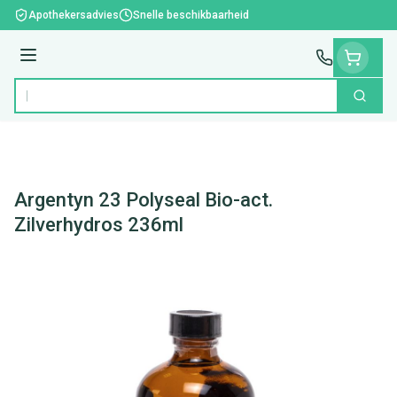
Ga naar de inhoud
Apothekersadvies
Snelle beschikbaarheid
Menu
Zoek
Product, merk, categorie...
Argentyn 23 Polyseal Bio-act.
Zilverhydros 236ml