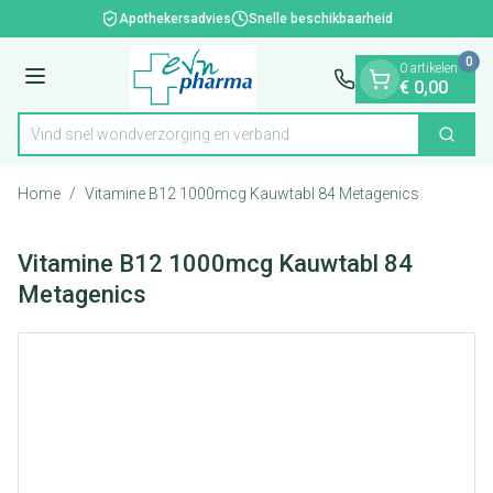
Dia 1 van 1
Ga naar de inhoud
Apothekersadvies
Snelle beschikbaarheid
0
0 artikelen
Menu
€ 0,00
Vind snel wondverzorging en verband
Zoek
Product, merk, categorie...
Home
/
Vitamine B12 1000mcg Kauwtabl 84 Metagenics
Vitamine B12 1000mcg Kauwtabl 84
Metagenics